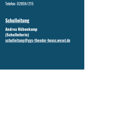
Telefon: 02859/215
Schulleitung
Andrea Rübenkamp
(Schulleiterin)
schulleitung@ggs-theodor-heuss.wesel.de
Sekretariat
Renate Hinnemann
sekretariat@ggs-theodor-heuss.wesel.de