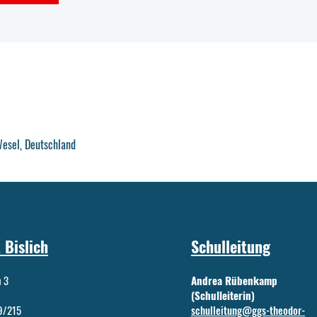
Wesel, Deutschland
 Bislich
Schulleitung
n 3
Andrea Rübenkamp
(Schulleiterin)
59/215
schulleitung@ggs-theodor-