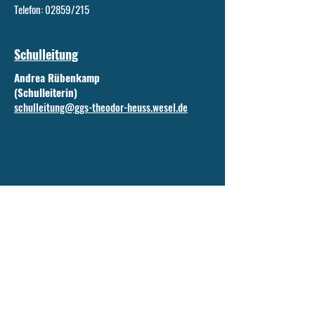
Telefon: 02859/215
Schulleitung
Andrea Rübenkamp
(Schulleiterin)
schulleitung@ggs-theodor-heuss.wesel.de
Sekretariat
Renate Hinnemann
sekretariat@ggs-theodor-heuss.wesel.de