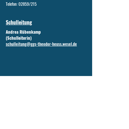
Telefon: 02859/215
Schulleitung
Andrea Rübenkamp
(Schulleiterin)
schulleitung@ggs-theodor-heuss.wesel.de
Sekretariat
Renate Hinnemann
sekretariat@ggs-theodor-heuss.wesel.de