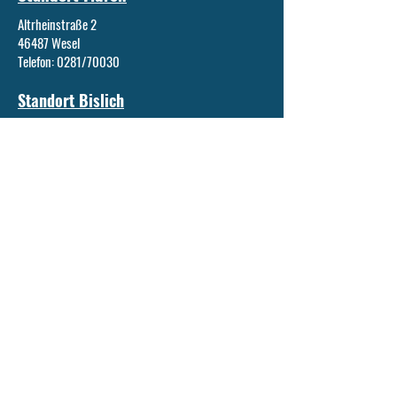
Altrheinstraße 2
46487 Wesel
Telefon: 0281/70030
Standort Bislich
In den Plenken 3
46487 Wesel
Telefon: 02859/215
Schulleitung
Andrea Rübenkamp
(Schulleiterin)
schulleitung@ggs-theodor-heuss.wesel.de